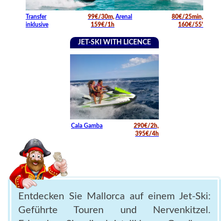
Transfer
99€/30m,
Arenal
80€/25min,
inklusive
159€/1h
160€/55'
JET-SKI WITH LICENCE
Cala Gamba
290€/2h,
395€/4h
Entdecken Sie Mallorca auf einem Jet-Ski:
Geführte Touren und Nervenkitzel.