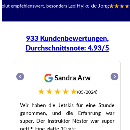
Hylke de Jong
 empfehlenswert, besonders Leo!
(08
933 Kundenbewertungen,
Durchschnittsnote: 4.93/5
Sandra Arw
(05/2024)
s,
Wir haben die Jetskis für eine Stunde
en.
genommen, und die Erfahrung war
super. Der Instruktor Néstor war super
nett!!! Eine glatte 10 ⭐✨