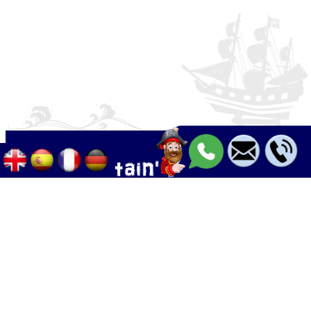
Palma - Can pastilla - Arenal
+34 633 633 268
Calle Palangres 2, 07610 Can Pastilla,