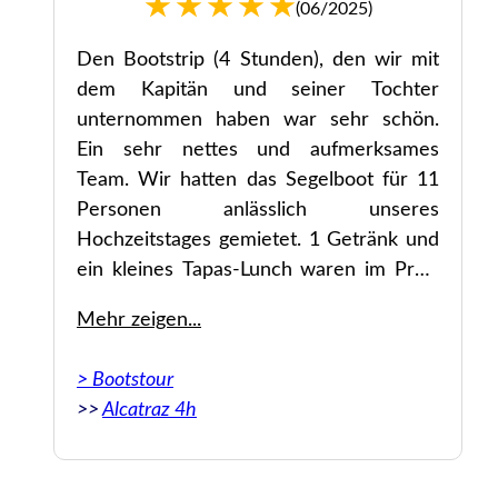
(06/2025)
Den Bootstrip (4 Stunden), den wir mit
nd
dem Kapitän und seiner Tochter
om
unternommen haben war sehr schön.
im
Ein sehr nettes und aufmerksames
Team. Wir hatten das Segelboot für 11
Personen anlässlich unseres
Hochzeitstages gemietet. 1 Getränk und
je
ein kleines Tapas-Lunch waren im Preis
inkludiert und man konnte zu guten
Mehr zeigen...
ait
Preisen noch Getränke kaufen. Eine
an
klare Weiterempfehlung für dieses
> Bootstour
te.
Familienunternehmen. Danke & liebe
>>
Alcatraz 4h
Grüße, Silke & Ulf