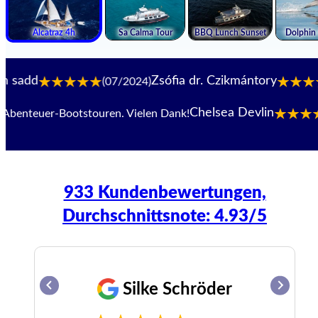
Zsófia dr. Czikmántory
(07/2024)
(06
Chelsea Devlin
nteuer-Bootstouren. Vielen Dank!
(0
933 Kundenbewertungen,
Durchschnittsnote: 4.93/5
Silke Schröder