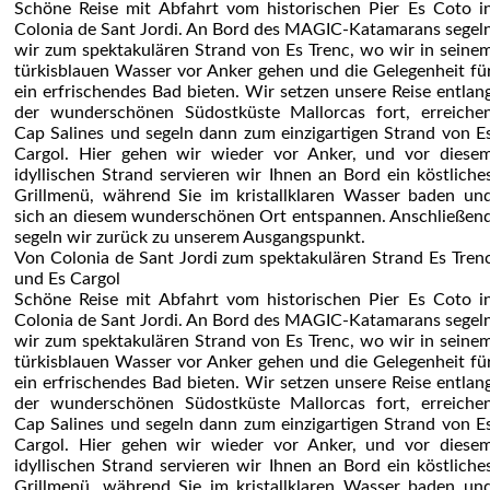
Schöne Reise mit Abfahrt vom historischen Pier Es Coto i
Colonia de Sant Jordi. An Bord des MAGIC-Katamarans segel
wir zum spektakulären Strand von Es Trenc, wo wir in seine
türkisblauen Wasser vor Anker gehen und die Gelegenheit fü
ein erfrischendes Bad bieten. Wir setzen unsere Reise entlan
der wunderschönen Südostküste Mallorcas fort, erreiche
Cap Salines und segeln dann zum einzigartigen Strand von E
Cargol. Hier gehen wir wieder vor Anker, und vor diese
idyllischen Strand servieren wir Ihnen an Bord ein köstliche
Grillmenü, während Sie im kristallklaren Wasser baden un
sich an diesem wunderschönen Ort entspannen. Anschließen
segeln wir zurück zu unserem Ausgangspunkt.
Von Colonia de Sant Jordi zum spektakulären Strand Es Tren
und Es Cargol
Schöne Reise mit Abfahrt vom historischen Pier Es Coto i
Colonia de Sant Jordi. An Bord des MAGIC-Katamarans segel
wir zum spektakulären Strand von Es Trenc, wo wir in seine
türkisblauen Wasser vor Anker gehen und die Gelegenheit fü
ein erfrischendes Bad bieten. Wir setzen unsere Reise entlan
der wunderschönen Südostküste Mallorcas fort, erreiche
Cap Salines und segeln dann zum einzigartigen Strand von E
Cargol. Hier gehen wir wieder vor Anker, und vor diese
idyllischen Strand servieren wir Ihnen an Bord ein köstliche
Grillmenü, während Sie im kristallklaren Wasser baden un