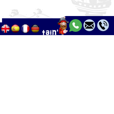
Palma - Can pastilla - Arenal
+34 633 633 268
Calle Palangres 2, 07610 Can Pastilla,
Mallorca, Spain
info@boleor.com