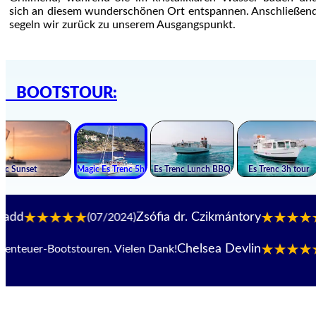
sich an diesem wunderschönen Ort entspannen. Anschließen
segeln wir zurück zu unserem Ausgangspunkt.
BOOTSTOUR:
Zsófia dr. Czikmántory
(07/2024)
(06/20
Chelsea Devlin
uer-Bootstouren. Vielen Dank!
(07/