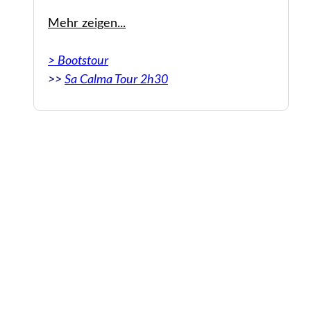
 se
Buying tickets online may be convenient
Mehr zeigen...
uy
but it's worth going there in person, trust
me..
> Bootstour
>>
Sa Calma Tour 2h30