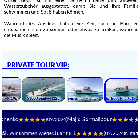
Unser Boot ist mit einer Schwimmmatte und andere
Wasserzubehör ausgestattet, damit Sie und Ihre Famili
schwimmen und Spaß haben können.
Während des Ausflugs haben Sie Zeit, sich an Bord z
entspannen, sich zu sonnen oder etwas zu trinken, währen
die Musik spielt.
PRIVATE TOUR VIP:
Majid Sormalipour
(09/2024)
(09/2024
Justine L
. Wir kommen wieder.
(09/2024)
Mitarbeite