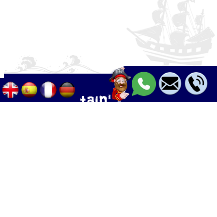
Palma - Can pastilla - Arenal
+34 633 633 268
Calle Palangres 2, 07610 Can Pastilla,
Mallorca, Spain