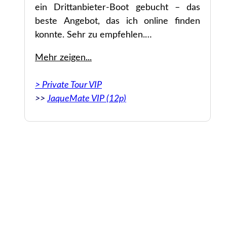
ein Drittanbieter-Boot gebucht – das
 us
beste Angebot, das ich online finden
day
konnte. Sehr zu empfehlen.
ce.
Mehr zeigen...
Original: Very easy to book through them.
When I inquired about a private tour with a
> Private Tour VIP
skipper, Captain Nuria answered all of my
>>
JaqueMate VIP (12p)
questions and provided details of different
tours I was interested in. We booked a 3rd
party boat charter through Boleor and they
provided the best deal that I could find
online. Highly recommended.