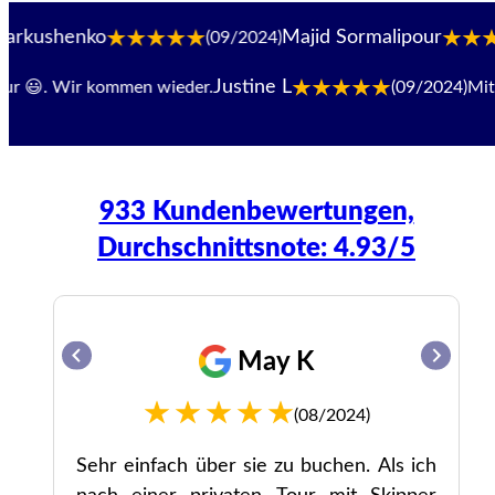
enko
Majid Sormalipour
(09/2024)
(0
Justine L
😃. Wir kommen wieder.
(09/2024)
Mitarbe
933 Kundenbewertungen,
Durchschnittsnote: 4.93/5
May K
(08/2024)
uf
Sehr einfach über sie zu buchen. Als ich