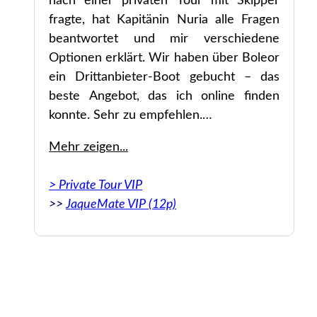
er
nach einer privaten Tour mit Skipper
el
fragte, hat Kapitänin Nuria alle Fragen
nd
beantwortet und mir verschiedene
den
Optionen erklärt. Wir haben über Boleor
nd
ein Drittanbieter-Boot gebucht – das
en!
beste Angebot, das ich online finden
n.
konnte. Sehr zu empfehlen.
Mehr zeigen...
Original: Very easy to book through them.
he
When I inquired about a private tour with a
> Private Tour VIP
uch
skipper, Captain Nuria answered all of my
>>
JaqueMate VIP (12p)
and
questions and provided details of different
he
tours I was interested in. We booked a 3rd
the
party boat charter through Boleor and they
his
provided the best deal that I could find
.
online. Highly recommended.