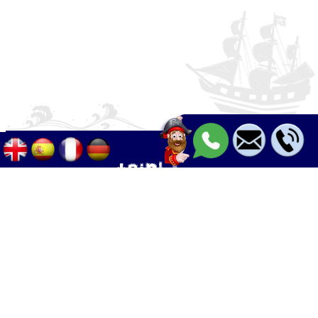
Palma - Can pastilla - Arenal
+34 633 633 268
Calle Palangres 2, 07610 Can Pastilla,