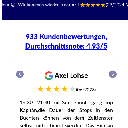
Justine L
ur 😃. Wir kommen wieder.
(09/2024)
Mitar
933 Kundenbewertungen,
Durchschnittsnote: 4.93/5
Axel Lohse
(06/2023)
19:30 -21:30 mit Sonnenuntergang Top
zer
Kapitän,die Dauer der Stops in den
te
Buchten können von dem Zeitfenster
s-
selbst mitbestimmt werden. Das Bier an