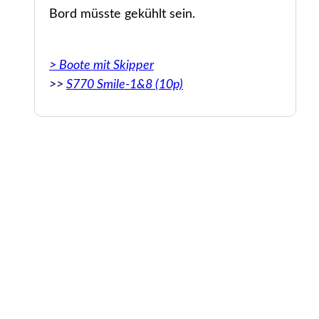
Bord müsste gekühlt sein.
> Boote mit Skipper
>>
S770 Smile-1&8 (10p)
ry
out