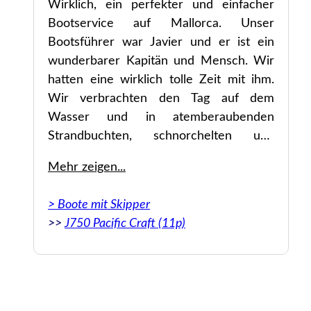
Wirklich, ein perfekter und einfacher
ue
Bootservice auf Mallorca. Unser
ie
Bootsführer war Javier und er ist ein
ne
wunderbarer Kapitän und Mensch. Wir
le
hatten eine wirklich tolle Zeit mit ihm.
Es
Wir verbrachten den Tag auf dem
Wasser und in atemberaubenden
Strandbuchten, schnorchelten und
schwammen. Es ist möglich, Essen auf
Mehr zeigen...
os
dem Boot oder in einem
 É
Strandrestaurant zu arrangieren. Sie
> Boote mit Skipper
sde
machten alles äußerst bequem. Auch
>>
J750 Pacific Craft (11p)
ale
sehr vernünftig im Preis für einen Tag
auf einem privaten Boot.
Original: Really. Perfect and easy boat
service in Mallorca. Our boat captain was