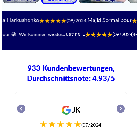
ushenko
Majid Sormalipour
(09/2024)
Justine L
r 😃. Wir kommen wieder.
(09/2024)
Mitar
933 Kundenbewertungen,
Durchschnittsnote: 4.93/5
JK
(07/2024)