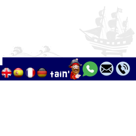
Palma - Can pastilla - Arenal
+34 633 633 268
Calle Palangres 2, 07610 Can Pastilla,