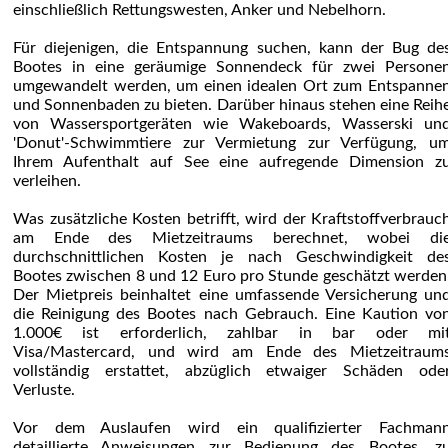
einschließlich Rettungswesten, Anker und Nebelhorn.
Für diejenigen, die Entspannung suchen, kann der Bug de
Bootes in eine geräumige Sonnendeck für zwei Persone
umgewandelt werden, um einen idealen Ort zum Entspanne
und Sonnenbaden zu bieten. Darüber hinaus stehen eine Reih
von Wassersportgeräten wie Wakeboards, Wasserski un
'Donut'-Schwimmtiere zur Vermietung zur Verfügung, u
Ihrem Aufenthalt auf See eine aufregende Dimension z
verleihen.
Was zusätzliche Kosten betrifft, wird der Kraftstoffverbrauc
am Ende des Mietzeitraums berechnet, wobei di
durchschnittlichen Kosten je nach Geschwindigkeit de
Bootes zwischen 8 und 12 Euro pro Stunde geschätzt werden
Der Mietpreis beinhaltet eine umfassende Versicherung un
die Reinigung des Bootes nach Gebrauch. Eine Kaution vo
1.000€ ist erforderlich, zahlbar in bar oder mi
Visa/Mastercard, und wird am Ende des Mietzeitraum
vollständig erstattet, abzüglich etwaiger Schäden ode
Verluste.
Vor dem Auslaufen wird ein qualifizierter Fachman
detaillierte Anweisungen zur Bedienung des Bootes, z