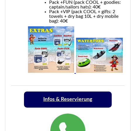
Pack +FUN (pack COOL + goodies:
captain/sailors hats): 40€
Pack +VIP (pack COOL + gifts: 2
towels + dry bag 10L + dry mobile
bag): 40€
Infos & Reservierung