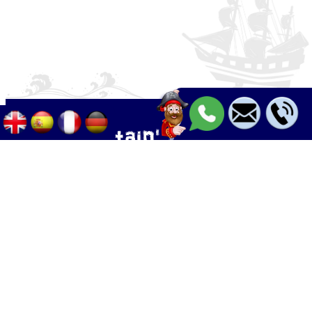
Palma - Can pastilla - Arenal
+34 633 633 268
Calle Palangres 2, 07610 Can Pastilla,
Mallorca, Spain
info@boleor.com