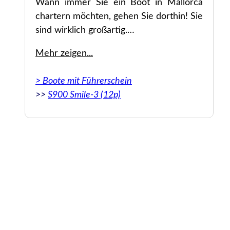
Wann immer Sie ein Boot in Mallorca
chartern möchten, gehen Sie dorthin! Sie
sind wirklich großartig.
Mehr zeigen...
Original: Great experience! The whole
booking, contact and the boat itself where
> Boote mit Führerschein
outstanding. We were even asked, if we
>>
S900 Smile-3 (12p)
wanted to change the day of booking due
to bad weather. Whenever you want to
charter a boat in Mallorca, go there! They
are really great.