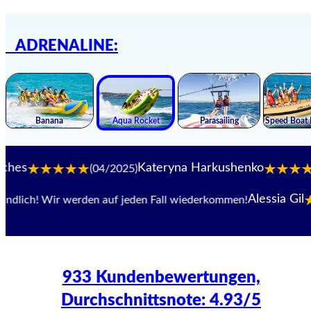
ADRENALINE:
Kateryna Harkushenko
(04/2025)
(09/2
Alessia Gil
! Wir werden auf jeden Fall wiederkommen!
933 Kundenbewertungen,
Durchschnittsnote: 4.93/5