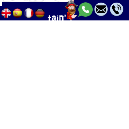
Palma - Can pastilla - Arenal
+34 633 633 268
Calle Palangres 2, 07610 Can Pastilla,
Mallorca, Spain
info@boleor.com
Boat rent & tours