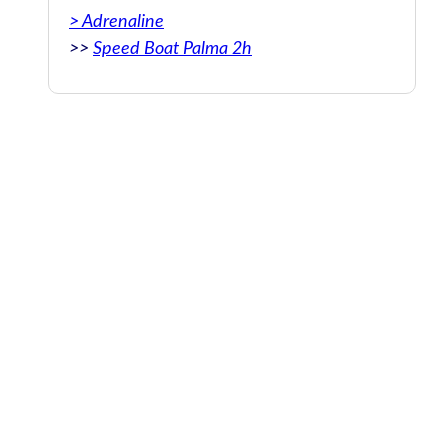
Original: Had an amazing time on the
> Adrenaline
speedboat and snorkelling activity. Such
>>
Speed Boat Palma 2h
good fun. Roger was so knowledgeable and
absolutely charming. He took us to the
most beautiful places to snorkel and the
boat ride was high energy! Would book this
again in a flash. Highly recommend 100%.