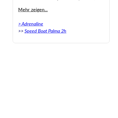
eine persönlichere Tour durch die
Mehr zeigen...
wunderschöne Insel Mallorca sucht
Küstenlinie.
> Adrenaline
>>
Speed Boat Palma 2h
née
Original: Had a great time exploring the
Secret coves, Captain Boleor was very
 et
informative and took time to point out
est
landmarks and interesting scenery, the trip
est
was the best we've been on and I would
en
recommend to anybody looking for a more
personal tour of majorcas beautiful coast
line.