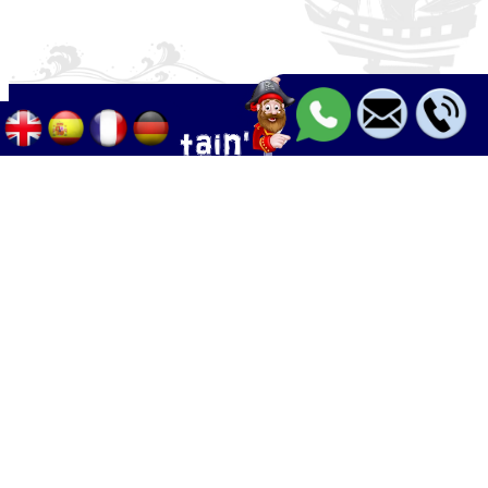
Palma - Can pastilla - Arenal
+34 633 633 268
Calle Palangres 2, 07610 Can Pastilla,
Mallorca, Spain
info@boleor.com