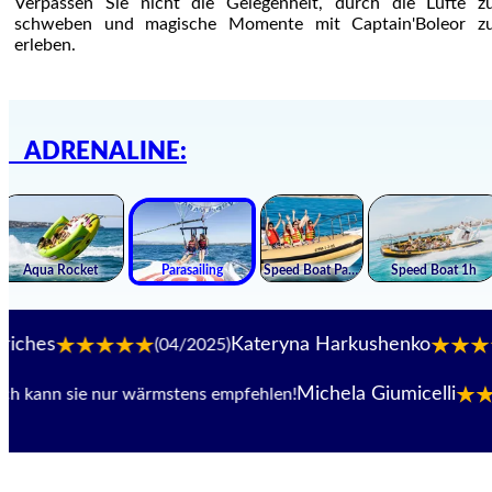
Verpassen Sie nicht die Gelegenheit, durch die Lüfte z
schweben und magische Momente mit Captain'Boleor z
erleben.
ADRENALINE:
Kateryna Harkushenko
(04/2025)
(0
Michela Giumicelli
ann sie nur wärmstens empfehlen!