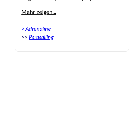
accurate. We really enjoyed our experience
Mehr zeigen...
in Parasailing with my daughter. I really
recommend it to who is in search for
> Adrenaline
unforgettable moments.
>>
Parasailing