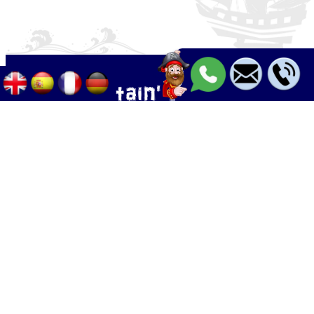
Palma - Can pastilla - Arenal
+34 633 633 268
Calle Palangres 2, 07610 Can Pastilla,
Mallorca, Spain
info@boleor.com